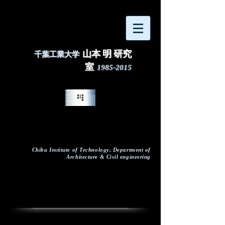
山本 明 研究
千葉工業大学
室
1985-2015
Chiba Institute of Technology, Department of
Architecture & Civil engineering